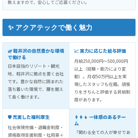
教えますので、安心してご応募ください。
✨ アクアテックで働く魅力
🌿 軽井沢の自然豊かな環境
📈 実力に応じた給与評価
で働ける
月給250,000円〜500,000円
日本屈指のリゾート・観光
以上（経験・能力により変
地、軽井沢に拠点を置く会社
動）。月収50万円以上を実
です。豊かな自然に囲まれた
現したスタッフも在籍。頑張
落ち着いた環境で、腰を据え
りをきちんと評価する昇給制
て長く働けます。
度があります。
🛡️ 充実した福利厚生
👨‍👩‍👧 一体感のあるチー
ム
社会保険完備・退職金制度・
「関わる全ての人が幸せであ
資格取得支援制度・社用車＋