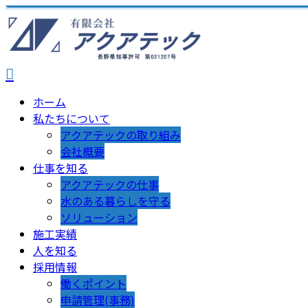
ホーム
私たちについて
アクアテックの取り組み
会社概要
仕事を知る
アクアテックの仕事
水のある暮らしを守る
ソリューション
施工実績
人を知る
採用情報
働くポイント
申請管理(事務)