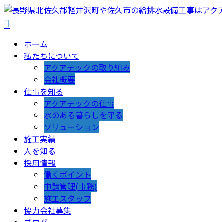
ホーム
私たちについて
アクアテックの取り組み
会社概要
仕事を知る
アクアテックの仕事
水のある暮らしを守る
ソリューション
施工実績
人を知る
採用情報
働くポイント
申請管理(事務)
施工スタッフ
協力会社募集