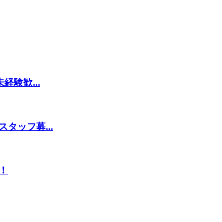
験歓...
タッフ募...
！