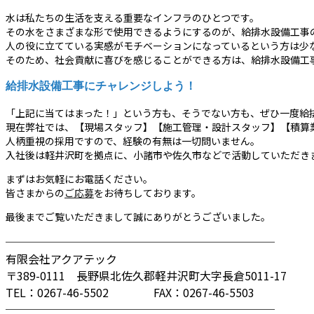
水は私たちの生活を支える重要なインフラのひとつです。
その水をさまざまな形で使用できるようにするのが、給排水設備工事
人の役に立てている実感がモチベーションになっているという方は少
そのため、社会貢献に喜びを感じることができる方は、給排水設備工
給排水設備工事にチャレンジしよう！
「上記に当てはまった！」という方も、そうでない方も、ぜひ一度給
現在弊社では、【現場スタッフ】【施工管理・設計スタッフ】【積算
人柄重視の採用ですので、経験の有無は一切問いません。
入社後は軽井沢町を拠点に、小諸市や佐久市などで活動していただき
まずはお気軽にお電話ください。
皆さまからの
ご応募
をお待ちしております。
最後までご覧いただきまして誠にありがとうございました。
────────────────────────
有限会社アクアテック
〒389-0111 長野県北佐久郡軽井沢町大字長倉5011-17
TEL：0267-46-5502 FAX：0267-46-5503
────────────────────────