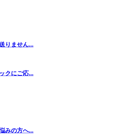
りません...
クにご応...
みの方へ...