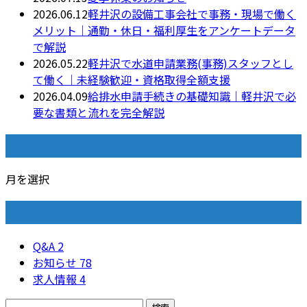
2026.06.12
軽井沢の設備工事会社で事務・現場で働く
メリット｜通勤・休日・福利厚生をアンケートデータ
で解説
2026.05.22
軽井沢で水道申請業務(事務)スタッフとし
て働く｜未経験歓迎・資格取得全額支援
2026.04.09
給排水申請手続きの基礎知識｜軽井沢で必
要な書類と流れを完全解説
月別アーカイブ
月を選択
カテゴリー
Q&A
2
お知らせ
78
求人情報
4