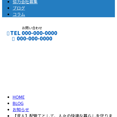
協力会社募集
ブログ
コラム
お問い合わせ
TEL 000-000-0000
000-000-0000
ブログ
CONTACT
ENTRY
BLOG
HOME
BLOG
お知らせ
【求人】配管工として、人々の快適な暮らしを守りま