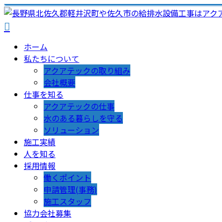
ホーム
私たちについて
アクアテックの取り組み
会社概要
仕事を知る
アクアテックの仕事
水のある暮らしを守る
ソリューション
施工実績
人を知る
採用情報
働くポイント
申請管理(事務)
施工スタッフ
協力会社募集